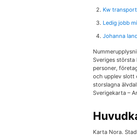
Kw transporta
Ledig jobb m
Johanna land
Nummerupplysning
Sveriges största
personer, företa
och upplev slott 
storslagna älvdal
Sverigekarta – A
Huvudka
Karta Nora. Stads