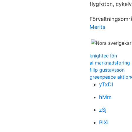
flygfoton, cykel
Förvaltningsområ
Merits
knightec lön
ai marknadsforing
filip gustavsson
greenpeace aktion
yTxDI
hMm
zSj
PIXi