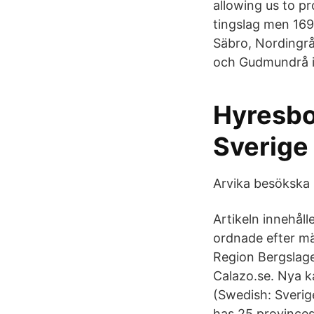
allowing us to p
tingslag men 169
Säbro, Nordingrå
och Gudmundrå i
Hyresbo
Sverige
Arvika besökska 
Artikeln innehålle
ordnade efter mäk
Region Bergslage
Calazo.se. Nya k
(Swedish: Sverig
has 25 provinces