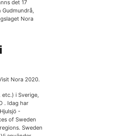
anns det 17
ch Gudmundrå,
ngslaget Nora
i
isit Nora 2020.
etc.) i Sverige,
O . Idag har
julsjö -
nces of Sweden
l regions. Sweden
 Vi använder