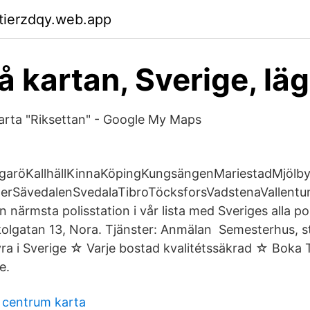
ktierzdqy.web.app
å kartan, Sverige, lä
arta "Riksettan" - Google My Maps
.
garöKallhällKinnaKöpingKungsängenMariestadMjölb
rSävedalenSvedalaTibroTöcksforsVadstenaVallentun
in närmsta polisstation i vår lista med Sveriges alla pol
kolgatan 13, Nora. Tjänster: Anmälan Semesterhus, 
yra i Sverige ☆ Varje bostad kvalitétssäkrad ☆ Boka
e.
 centrum karta