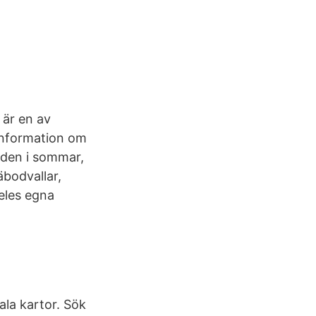
 är en av
 information om
eden i sommar,
äbodvallar,
deles egna
ala kartor. Sök