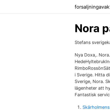
forsaljningava
Nora p
Stefans sverigek
Nya Doxa,. Nora
HedeHyltebrukIn
RimboRossönSäte
i Sverige. Hitta d
Sverige, Nora. S
lägenheter att h
Fantastisk servic
Skärholmens