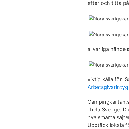
efter och titta p
allvarliga händel
viktig källa för 
Arbetsgivarintyg 
Campingkartan.s
i hela Sverige. D
nya smarta sajte
Upptäck lokala fö