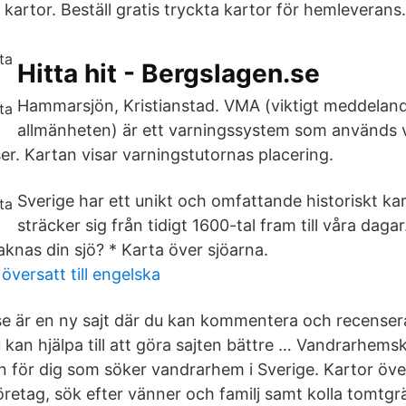
å kartor. Beställ gratis tryckta kartor för hemleverans.
Hitta hit - Bergslagen.se
Hammarsjön, Kristianstad. VMA (viktigt meddelande
allmänheten) är ett varningssystem som används v
ser. Kartan visar varningstutornas placering.
Sverige har ett unikt och omfattande historiskt ka
sträcker sig från tidigt 1600-tal fram till våra daga
Saknas din sjö? * Karta över sjöarna.
översatt till engelska
e är en ny sajt där du kan kommentera och recenser
u kan hjälpa till att göra sajten bättre … Vandrarhems
n för dig som söker vandrarhem i Sverige. Kartor öve
retag, sök efter vänner och familj samt kolla tomtgrä