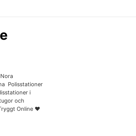
ge
yNora
a Polisstationer
isstationer i
stugor och
 Tryggt Online ❤