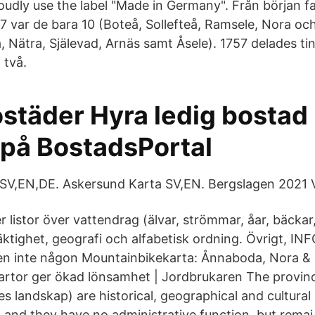
roudly use the label "Made in Germany". Från början f
7 var de bara 10 (Boteå, Sollefteå, Ramsele, Nora o
, Nätra, Själevad, Arnäs samt Åsele). 1757 delades ti
 två.
städer Hyra ledig bostad 
 på BostadsPortal
SV,EN,DE. Askersund Karta SV,EN. Bergslagen 2021 V
r listor över vattendrag (älvar, strömmar, åar, bäckar, 
tighet, geografi och alfabetisk ordning. Övrigt, INF
n inte någon Mountainbikekarta: Ånnaboda, Nora & H
artor ger ökad lönsamhet | Jordbrukaren The provi
es landskap) are historical, geographical and cultura
 and they have no administrative function, but remai