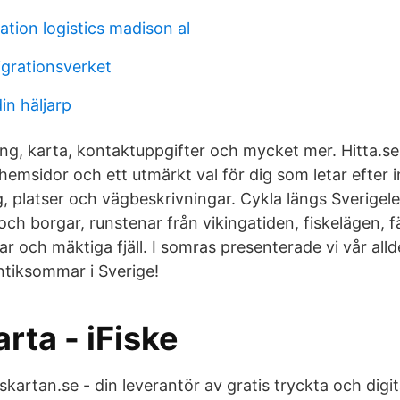
tion logistics madison al
igrationsverket
in häljarp
, karta, kontaktuppgifter och mycket mer. Hitta.se
 hemsidor och ett utmärkt val för dig som letar efter
g, platser och vägbeskrivningar. Cykla längs Sverigel
och borgar, runstenar från vikingatiden, fiskelägen, f
ar och mäktiga fjäll. I somras presenterade vi vår all
ntiksommar i Sverige!
rta - iFiske
kartan.se - din leverantör av gratis tryckta och digit