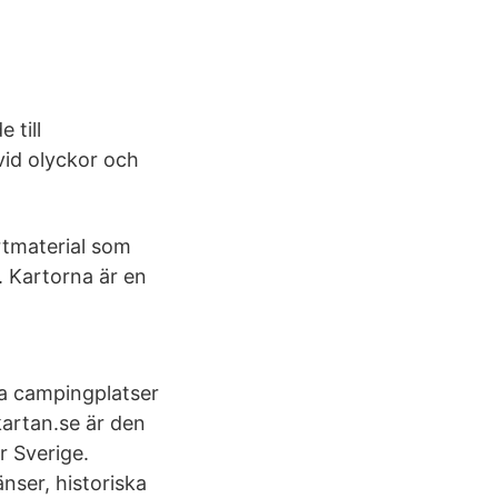
 till
id olyckor och
rtmaterial som
r. Kartorna är en
a campingplatser
kartan.se är den
r Sverige.
nser, historiska