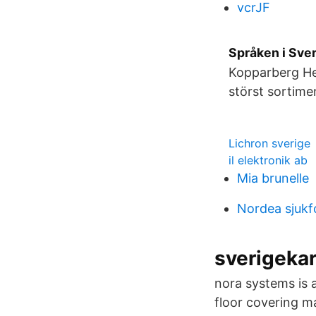
vcrJF
Språken i Sver
Kopparberg Hea
störst sortime
Lichron sverige
il elektronik ab
Mia brunelle
Nordea sjukf
sverigekar
nora systems is a
floor covering m