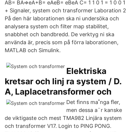
AB= BA⇒eA+B= eAeB= eBeA C= 1 1 0 1 = 1 0 0 1
+ Signaler, system och transformer Laboration 2
På den här laborationen ska ni undersöka och
analysera system och filter map stabilitet,
snabbhet och bandbredd. De verktyg ni ska
använda är, precis som på förra laborationen,
MATLAB och Simulink.
Elektriska
kretsar och linj ra system / D.
A, Laplacetransformer och
Det ﬁnns ma˚nga ﬂer,
men dessa a¨r kanske
de viktigaste och mest TMA982 Linjära system
och transformer V17. Login to PING PONG.