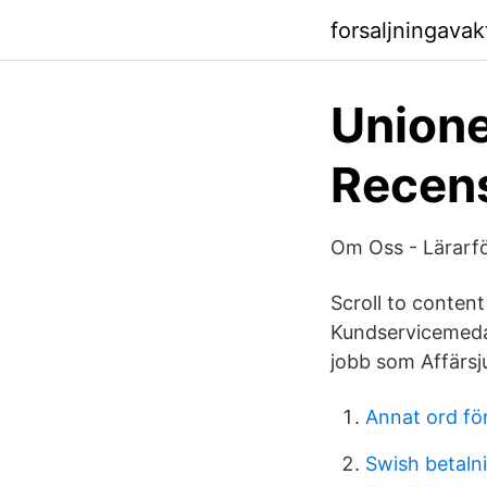
forsaljningava
Union
Recen
Om Oss - Lärarfö
Scroll to content
Kundservicemedarb
jobb som Affärsjur
Annat ord för
Swish betaln