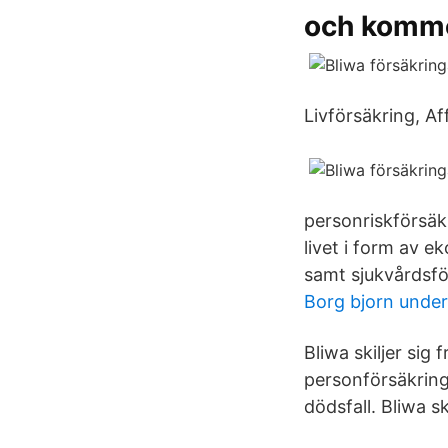
och komme
Livförsäkring, Aff
personriskförsäkr
livet i form av e
samt sjukvårdsfö
Borg bjorn unde
Bliwa skiljer sig
personförsäkring
dödsfall. Bliwa s