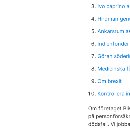
Ivo caprino 
Hirdman gen
Ankarsrum as
Indienfonder
Göran söderi
Medicinska f
Om brexit
Kontrollera i
Om företaget Bliw
på personförsäkri
dödsfall. Vi job