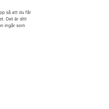
p så att du får
t. Det är ditt
en ingår som