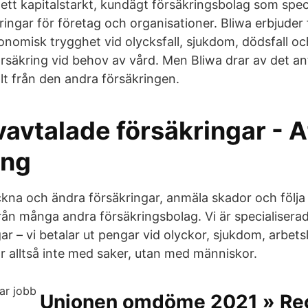
 ett kapitalstarkt, kundägt försäkringsbolag som speci
ingar för företag och organisationer. Bliwa erbjuder 
konomisk trygghet vid olycksfall, sjukdom, dödsfall o
rsäkring vid behov av vård. Men Bliwa drar av det an
lt från den andra försäkringen.
vavtalade försäkringar - A
ing
kna och ändra försäkringar, anmäla skador och följa
 från många andra försäkringsbolag. Vi är specialisera
ar – vi betalar ut pengar vid olyckor, sjukdom, arbet
ar alltså inte med saker, utan med människor.
Unionen omdöme 2021 » Re