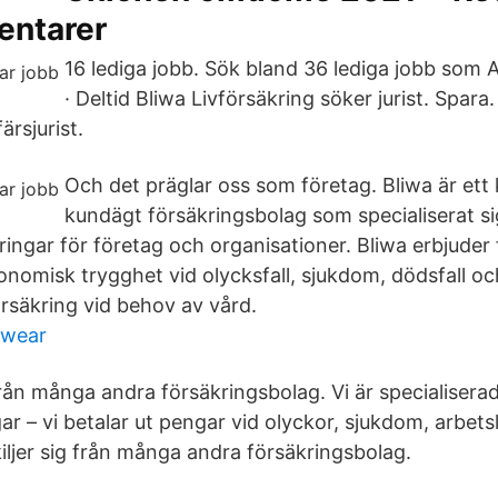
ntarer
16 lediga jobb. Sök bland 36 lediga jobb som Af
· Deltid Bliwa Livförsäkring söker jurist. Spara.
ärsjurist.
Och det präglar oss som företag. Bliwa är ett 
kundägt försäkringsbolag som specialiserat si
ingar för företag och organisationer. Bliwa erbjuder 
konomisk trygghet vid olycksfall, sjukdom, dödsfall o
rsäkring vid behov av vård.
rwear
 från många andra försäkringsbolag. Vi är specialisera
ar – vi betalar ut pengar vid olyckor, sjukdom, arbet
kiljer sig från många andra försäkringsbolag.