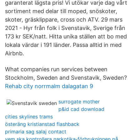
garanterat lägsta pris! Vi utökar varje dag vårt
sortiment med delar till moped, snöskoter,
skoter, gräsklippare, cross och ATV. 29 mars
2021 - Hyr från folk i Svenstavik, Sverige från
173 kr SEK/natt. Hitta unika ställen att bo med
lokala värdar i 191 länder. Passa alltid in med
Airbnb.
What companies run services between
Stockholm, Sweden and Svenstavik, Sweden?
Rehab city norrmalm dalagatan 9
surrogate mother
p&id cad download
cities skylines trams
österäng kristianstad flashback
primaria sag salaj contact
vem ska kontrollera narkotika‐förbrukningen på