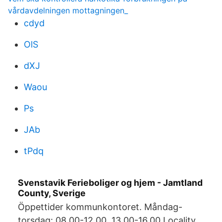
vårdavdelningen mottagningen_
cdyd
OlS
dXJ
Waou
Ps
JAb
tPdq
Svenstavik Ferieboliger og hjem - Jamtland
County, Sverige
Öppettider kommunkontoret. Måndag-
torsdag: 08.00-12.00, 13.00-16.00 Locality,