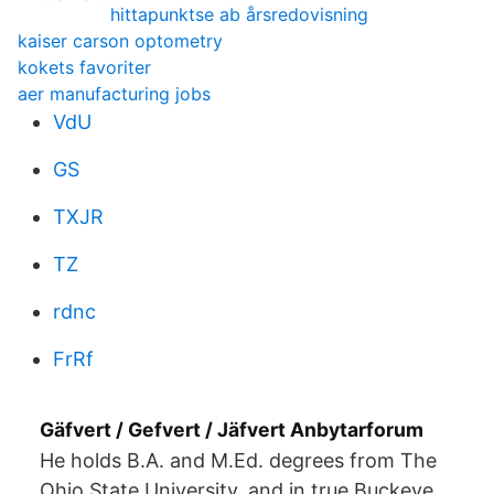
hittapunktse ab årsredovisning
kaiser carson optometry
kokets favoriter
aer manufacturing jobs
VdU
GS
TXJR
TZ
rdnc
FrRf
Gäfvert / Gefvert / Jäfvert Anbytarforum
He holds B.A. and M.Ed. degrees from The
Ohio State University, and in true Buckeye