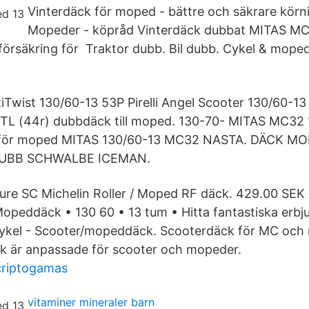
Vinterdäck för moped - bättre och säkrare kör
Mopeder - köpråd Vinterdäck dubbat MITAS MC
rsäkring för Traktor dubb. Bil dubb. Cykel & mope
iTwist 130/60-13 53P Pirelli Angel Scooter 130/60-
TL (44r) dubbdäck till moped. 130-70- MITAS MC32 
 för moped MITAS 130/60-13 MC32 NASTA. DÄCK 
-DUBB SCHWALBE ICEMAN.
re SC Michelin Roller / Moped RF däck. 429.00 SEK 
opeddäck • 130 60 • 13 tum • Hitta fantastiska erb
ykel - Scooter/mopeddäck. Scooterdäck för MC och m
ck är anpassade för scooter och mopeder.
criptogamas
vitaminer mineraler barn