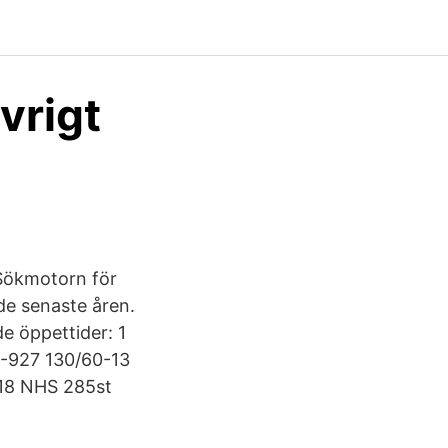
vrigt
 Sökmotorn för
de senaste åren.
e öppettider: 1
 F-927 130/60-13
-18 NHS 285st