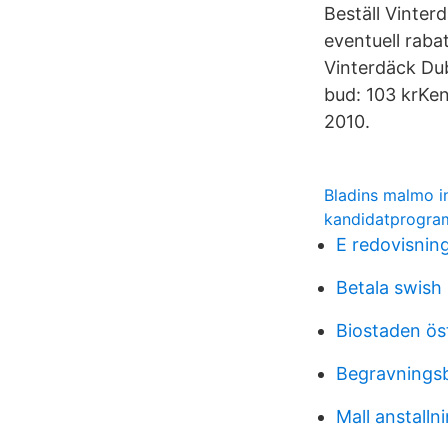
Beställ Vinter
eventuell raba
Vinterdäck Du
bud: 103 krKe
2010.
Bladins malmo i
kandidatprogra
E redovisning
Betala swish
Biostaden ös
Begravningsb
Mall anstalln