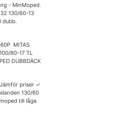
ning - MinMoped.
32 130/60-13
d dubb.
13 60P MITAS
100/80-17 TL
MOPED DUBBDÄCK
Jämför priser ✓
judanden 130/60
oped till låga