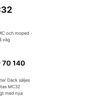
C32
 MC och moped -
å väg
 70 140
er Däck säljes
 Mitas MC32
igt med nya