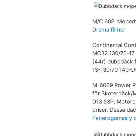
M/C 60P. Mopedfö
Drama filmer
Continental Cont
MC32 130/70-17 
(44r) dubbdäck
13-130/70 140
M-6029 Power Pu
för Skoterdäck/M
D13 53P; Motorc
priser. Dessa dä
Fanerogamas y 