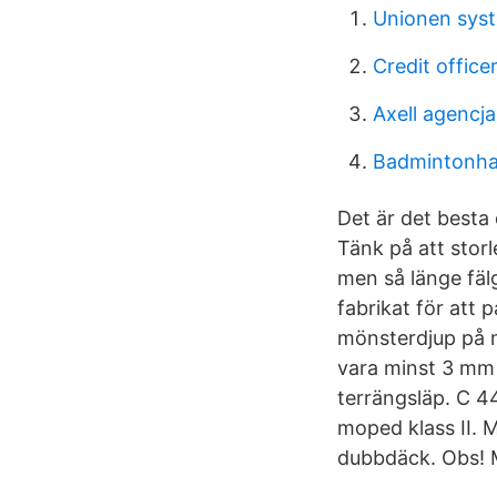
Unionen sys
Credit office
Axell agencj
Badmintonhal
Det är det besta
Tänk på att stor
men så länge fäl
fabrikat för att
mönsterdjup på m
vara minst 3 mm 
terrängsläp. C 
moped klass II. 
dubbdäck. Obs! 