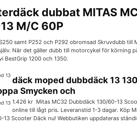
terdäck dubbat MITAS M
-13 M/C 60P
S250 samt P252 och P292 obromsad Skruvdubb till
lv. När det gäller dubb till motorcykel för körning p
i BestGrip 1200 och 1350.
däck moped dubbdäck 13 130
oppa Smycken och
1.426 kr Mitas MC32 Dubbdäck 130/60-13 Scoot
online till lågt pris. Leveranstid 1-3 dagar. Köp
-13 Scooter Däck nu! Webbutiken uppdateras ständ