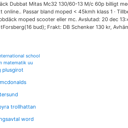
däck Dubbat Mitas Mc32 130/60-13 M/c 60p billigt med 
tt online.. Passar bland moped < 45kmh klass 1 · Tillb
bbdäck moped scooter eller mc. Avslutad: 20 dec 13
ntForsberg(16 bud); Frakt: DB Schenker 130 kr, Avh
nternational school
m matematik uu
 plusgirot
 mcdonalds
tersund
yra trollhattan
ingsavtal word