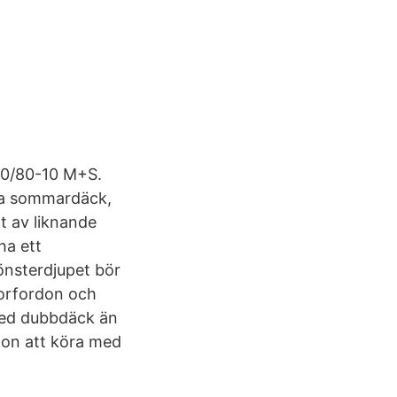
100/80-10 M+S.
ina sommardäck,
t av liknande
ha ett
önsterdjupet bör
torfordon och
med dubbdäck än
don att köra med