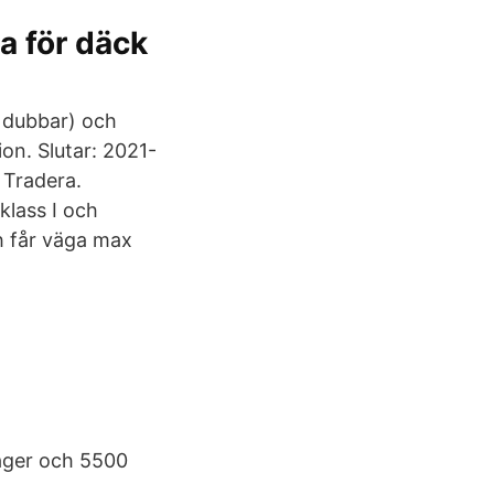
a för däck
 dubbar) och
on. Slutar: 2021-
 Tradera.
klass I och
h får väga max
lager och 5500