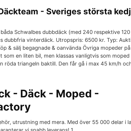
Däckteam - Sveriges största kedj
ns båda Schwalbes dubbdäck (med 240 respektive 120
 dubbfria vinterdäck. Utropspris: 6500 kr. Typ: Aukti
Köp & sälj begagnade & oanvända Övriga mopeder på
t som en liten bil, men klassas vanligtvis som moped 
n röda triangeln baktill. Den får gå i max 45 km/h oc
k - Däck - Moped -
actory
lbehör, utrustning med mera. Med över 55 000 delar i 
aranterar vi snabb leverans! 1.