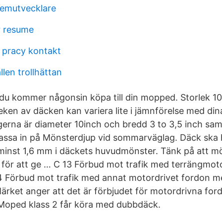
temutvecklare
r resume
a pracy kontakt
len trollhättan
 du kommer någonsin köpa till din mopped. Storlek 
leken av däcken kan variera lite i jämnförelse med d
gerna är diameter 10inch och bredd 3 to 3,5 inch sam
 passa in på Mönsterdjup vid sommarväglag. Däck ska 
inst 1,6 mm i däckets huvudmönster. Tänk på att m
för att ge … C 13 Förbud mot trafik med terrängmo
44 Förbud mot trafik med annat motordrivet fordon 
Märket anger att det är förbjudet för motordrivna for
Moped klass 2 får köra med dubbdäck.