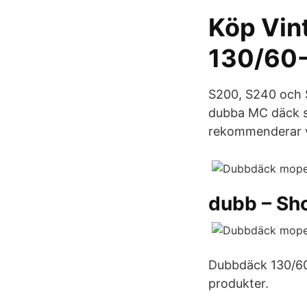
Köp Vin
130/60
S200, S240 och 
dubba MC däck sjä
rekommenderar v
dubb – Sh
Dubbdäck 130/60
produkter.