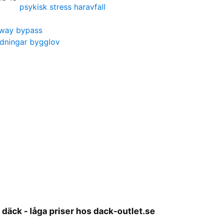
psykisk stress haravfall
hway bypass
tidningar bygglov
däck - låga priser hos dack-outlet.se