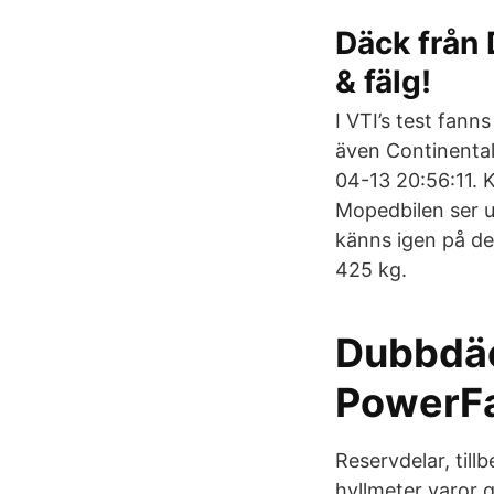
Däck från 
& fälg!
I VTI’s test fan
även Continentals
04-13 20:56:11. 
Mopedbilen ser u
känns igen på de
425 kg.
Dubbdäc
PowerF
Reservdelar, til
hyllmeter varor g