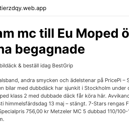
ktierzdqy.web.app
ram mc till Eu Moped ö
ina begagnade
l bildäck & beställ idag BestGrip
alsband, andra smycken och ädelstenar på PricePi –
n bilar med dubbdäck har sjunkit i Stockholm under 
ped klass 2 med dubbade däck får köra här. Avvikand
isti himmelsfärdsdag 13 maj – stängt. 7-Stars rengas
Specialpris 756,00 kr Metzeler MC 5 dubbad 110/100
m.