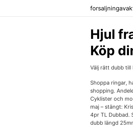
forsaljningava
Hjul f
Köp d
Välj rätt dubb til
Shoppa ringar, h
shopping. Andele
Cyklister och mo
maj – stängt: Kr
4pr TL Dubbad. 
dubb längd 25m