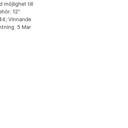
möjlighet till
ehör. 12"
:44; Vinnande
ämtning 5 Mar